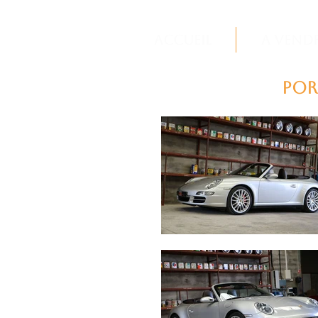
Accueil
A vend
Por