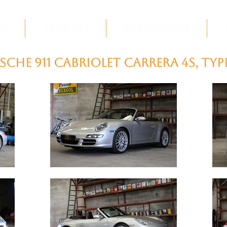
re
Vendues
Dépôt-Vente
sche 911 Cabriolet Carrera 4S, type