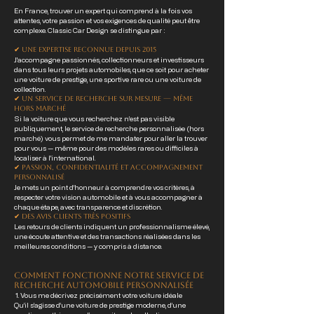
En France, trouver un expert qui comprend à la fois vos
attentes, votre passion et vos exigences de qualité peut être
complexe. Classic Car Design se distingue par :
✔ Une expertise reconnue depuis 2015
J'accompagne passionnés, collectionneurs et investisseurs
dans tous leurs projets automobiles, que ce soit pour acheter
une voiture de prestige, une sportive rare ou une voiture de
collection.
✔ Un service de recherche sur mesure — même
hors marché
Si la voiture que vous recherchez n’est pas visible
publiquement, le service de recherche personnalisée (hors
marché) vous permet de me mandater pour aller la trouver
pour vous — même pour des modèles rares ou difficiles à
localiser à l'international.
✔ Passion, confidentialité et accompagnement
personnalisé
Je mets un point d’honneur à comprendre vos critères, à
respecter votre vision automobile et à vous accompagner à
chaque étape, avec transparence et discrétion.
✔ Des avis clients très positifs
Les retours de clients indiquent un professionnalisme élevé,
une écoute attentive et des transactions réalisées dans les
meilleures conditions — y compris à distance.
Comment fonctionne notre service de
recherche automobile personnalisée
1. Vous me décrivez précisément votre voiture idéale
Qu’il s’agisse d’une voiture de prestige moderne, d’une