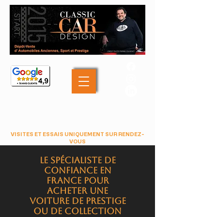
+33 (0)6 46 05 40 69
contact@classiccardesign.fr
VISITES ET ESSAIS UNIQUEMENT SUR RENDEZ-
VOUS
Le spécialiste de
confiance en
France pour
acheter une
voiture de prestige
ou de collection