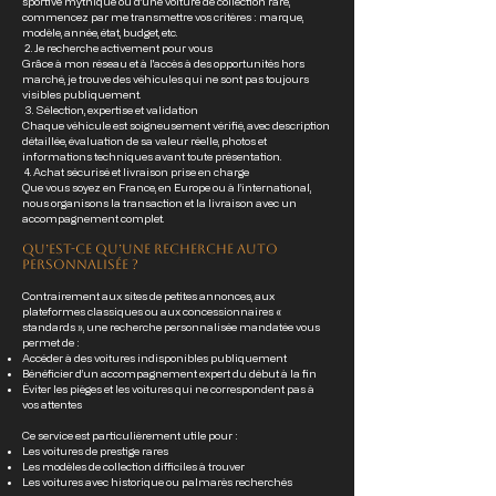
sportive mythique ou d’une voiture de collection rare,
commencez par me transmettre vos critères : marque,
modèle, année, état, budget, etc.
2. Je recherche activement pour vous
Grâce à mon réseau et à l'accès à des opportunités hors
marché, je trouve des véhicules qui ne sont pas toujours
visibles publiquement.
3. Sélection, expertise et validation
Chaque véhicule est soigneusement vérifié, avec description
détaillée, évaluation de sa valeur réelle, photos et
informations techniques avant toute présentation.
4. Achat sécurisé et livraison prise en charge
Que vous soyez en France, en Europe ou à l’international,
nous organisons la transaction et la livraison avec un
accompagnement complet.
Qu’est-ce qu’une recherche auto
personnalisée ?
Contrairement aux sites de petites annonces, aux
plateformes classiques ou aux concessionnaires «
standards », une recherche personnalisée mandatée vous
permet de :
Accéder à des voitures indisponibles publiquement
Bénéficier d’un accompagnement expert du début à la fin
Éviter les pièges et les voitures qui ne correspondent pas à
vos attentes
Ce service est particulièrement utile pour :
Les voitures de prestige rares
Les modèles de collection difficiles à trouver
Les voitures avec historique ou palmarès recherchés