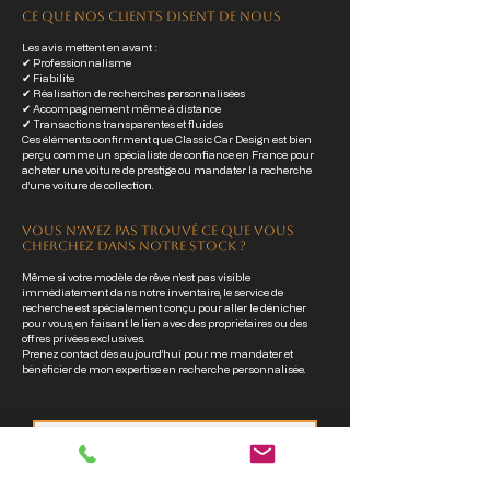
Ce que nos clients disent de nous
Les avis mettent en avant :
✔ Professionnalisme
✔ Fiabilité
✔ Réalisation de recherches personnalisées
✔ Accompagnement même à distance
✔ Transactions transparentes et fluides
Ces éléments confirment que Classic Car Design est bien
perçu comme un spécialiste de confiance en France pour
acheter une voiture de prestige ou mandater la recherche
d’une voiture de collection.
Vous n’avez pas trouvé ce que vous
cherchez dans notre stock ?
Même si votre modèle de rêve n’est pas visible
immédiatement dans notre inventaire, le service de
recherche est spécialement conçu pour aller le dénicher
pour vous, en faisant le lien avec des propriétaires ou des
offres privées exclusives.
Prenez contact dès aujourd’hui pour me mandater et
bénéficier de mon expertise en recherche personnalisée.