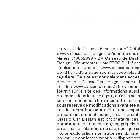
Accueil
A vend
En vertu de l'article 6 de la loi n° 20
«
www.classiccardesign.fr
» l'identité des 
Nîmes 810652099 - ZA Carreau de Destiva
Design - Webmaster : Loïc PEROIS - Héber
L’utilisation du site «
www.classiccardesi
conditions d’utilisation sont susceptibles
régulière. Ce site est normalement access
décidée par Classic Car Design. Le site es
Le site «
www.classiccardesign.fr
» a pour 
fournir sur le site des informations auss
carences dans la mise à jour, qu’elles soien
site sont données à titre indicatif, et sont
sous réserve de modifications ayant été a
Le site Internet ne pourra être tenu respon
utilisant un matériel récent, ne contenant
Classic Car Design est propriétaire des d
notamment les textes, images, graphismes,
ou partie des éléments du site, quel que soi
Toute exploitation non autorisée du sit
poursuivie conformément aux dispositions d