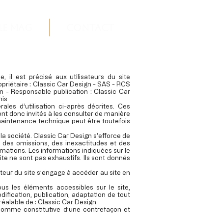
Le Mag
Contact
 il est précisé aux utilisateurs du site
Propriétaire : Classic Car Design - SAS - RCS
 - Responsable publication : Classic Car
nis
ales d’utilisation ci-après décrites. Ces
ont donc invités à les consulter de manière
maintenance technique peut être toutefois
la société. Classic Car Design s’efforce de
le des omissions, des inexactitudes et des
ormations. Les informations indiquées sur le
site ne sont pas exhaustifs. Ils sont donnés
sateur du site s’engage à accéder au site en
ous les éléments accessibles sur le site,
ification, publication, adaptation de tout
préalable de : Classic Car Design.
 comme constitutive d’une contrefaçon et