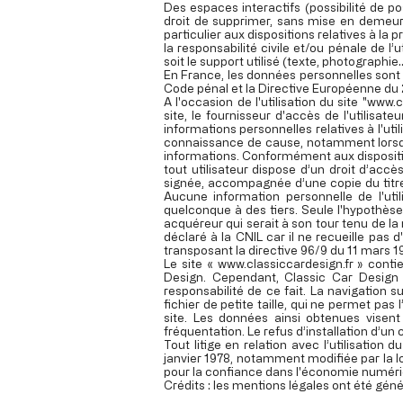
Des espaces interactifs (possibilité de po
droit de supprimer, sans mise en demeure
particulier aux dispositions relatives à l
la responsabilité civile et/ou pénale de 
soit le support utilisé (texte, photographie
En France, les données personnelles sont n
Code pénal et la Directive Européenne du
A l'occasion de l'utilisation du site "
www.cl
site, le fournisseur d'accès de l'utilisat
informations personnelles relatives à l'uti
connaissance de cause, notamment lorsqu'il
informations. Conformément aux dispositions 
tout utilisateur dispose d’un droit d’acc
signée, accompagnée d’une copie du titre d
Aucune information personnelle de l'util
quelconque à des tiers. Seule l'hypothèse
acquéreur qui serait à son tour tenu de la 
déclaré à la CNIL car il ne recueille pas 
transposant la directive 96/9 du 11 mars 1
Le site «
www.classiccardesign.fr
» contie
Design. Cependant, Classic Car Design n
responsabilité de ce fait. La navigation su
fichier de petite taille, qui ne permet pas 
site. Les données ainsi obtenues visent
fréquentation. Le refus d’installation d’un 
Tout litige en relation avec l’utilisation d
janvier 1978, notamment modifiée par la lo
pour la confiance dans l'économie numéri
Crédits : les mentions légales ont été gén