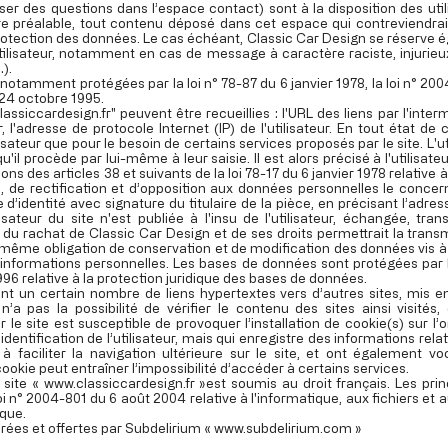
ser des questions dans l’espace contact) sont à la disposition des util
 préalable, tout contenu déposé dans cet espace qui contreviendrait 
a protection des données. Le cas échéant, Classic Car Design se réserve 
l’utilisateur, notamment en cas de message à caractère raciste, injurie
…).
otamment protégées par la loi n° 78-87 du 6 janvier 1978, la loi n° 2004
 24 octobre 1995.
assiccardesign.fr
" peuvent être recueillies : l'URL des liens par l'inte
eur, l'adresse de protocole Internet (IP) de l'utilisateur. En tout état 
lisateur que pour le besoin de certains services proposés par le site. L'u
 procède par lui-même à leur saisie. Il est alors précisé à l'utilisateur
des articles 38 et suivants de la loi 78-17 du 6 janvier 1978 relative à l
ès, de rectification et d’opposition aux données personnelles le conc
’identité avec signature du titulaire de la pièce, en précisant l’adres
isateur du site n'est publiée à l'insu de l'utilisateur, échangée, t
 du rachat de Classic Car Design et de ses droits permettrait la transm
même obligation de conservation et de modification des données vis à vis
d'informations personnelles. Les bases de données sont protégées par les
996 relative à la protection juridique des bases de données.
nt un certain nombre de liens hypertextes vers d’autres sites, mis en
’a pas la possibilité de vérifier le contenu des sites ainsi visit
r le site est susceptible de provoquer l’installation de cookie(s) sur l’o
l’identification de l’utilisateur, mais qui enregistre des informations rel
 à faciliter la navigation ultérieure sur le site, et ont également 
cookie peut entraîner l’impossibilité d’accéder à certains services.
u site «
www.classiccardesign.fr
»est soumis au droit français. Les prin
i n° 2004-801 du 6 août 2004 relative à l'informatique, aux fichiers et a
que.
érées et offertes par Subdelirium «
www.subdelirium.com
»