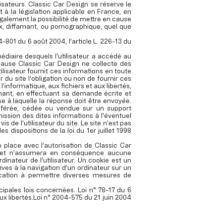
isateurs. Classic Car Design se réserve le
à la législation applicable en France, en
également la possibilité de mettre en cause
ux, diffamant, ou pornographique, quel que
-801 du 6 août 2004, l'article L. 226-13 du
rmédiaire desquels l'utilisateur a accédé au
de cause Classic Car Design ne collecte des
tilisateur fournit ces informations en toute
 du site l’obligation ou non de fournir ces
’informatique, aux fichiers et aux libertés,
ernant, en effectuant sa demande écrite et
se à laquelle la réponse doit être envoyée.
ransférée, cédée ou vendue sur un support
ission des dites informations à l'éventuel
 de l'utilisateur du site. Le site n'est pas
 dispositions de la loi du 1er juillet 1998
 place avec l’autorisation de Classic Car
és, et n’assumera en conséquence aucune
rdinateur de l’utilisateur. Un cookie est un
atives à la navigation d’un ordinateur sur un
vocation à permettre diverses mesures de
cipales lois concernées. Loi n° 78-17 du 6
ux libertés.Loi n° 2004-575 du 21 juin 2004