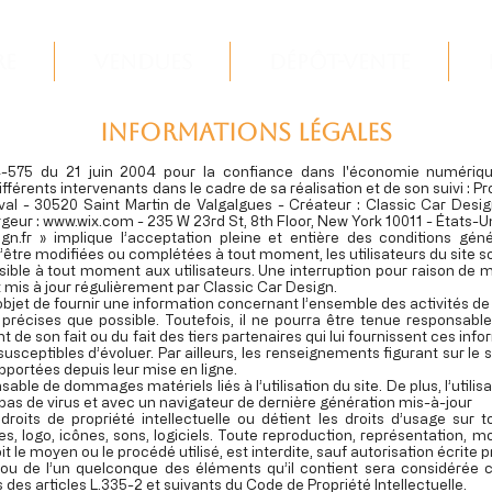
re
Vendues
Dépôt-Vente
Informations légales
04-575 du 21 juin 2004 pour la confiance dans l'économie numérique,
différents intervenants dans le cadre de sa réalisation et de son suivi : 
l - 30520 Saint Martin de Valgalgues - Créateur : Classic Car Design
geur :
www.wix.com
- 235 W 23rd St, 8th Floor, New York 10011 - États-U
gn.fr
» implique l’acceptation pleine et entière des conditions génér
 d’être modifiées ou complétées à tout moment, les utilisateurs du site s
ible à tout moment aux utilisateurs. Une interruption pour raison de 
t mis à jour régulièrement par Classic Car Design.
objet de fournir une information concernant l’ensemble des activités de 
i précises que possible. Toutefois, il ne pourra être tenue responsab
t de son fait ou du fait des tiers partenaires qui lui fournissent ces inf
 susceptibles d’évoluer. Par ailleurs, les renseignements figurant sur le 
pportées depuis leur mise en ligne.
sable de dommages matériels liés à l’utilisation du site. De plus, l’utili
 pas de virus et avec un navigateur de dernière génération mis-à-jour
roits de propriété intellectuelle ou détient les droits d’usage sur t
 logo, icônes, sons, logiciels. Toute reproduction, représentation, mod
t le moyen ou le procédé utilisé, est interdite, sauf autorisation écrite 
e ou de l’un quelconque des éléments qu’il contient sera considérée
es articles L.335-2 et suivants du Code de Propriété Intellectuelle.