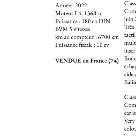
Clas
Année : 2022
Compe
Moteur L4, 1368 cc
juin 
Puissance : 180 ch DIN
Très
BVM 5 vitesses
tact
km au compteur : 6700 km
mult
Puissance fiscale : 10 cv
inser
Boit
VENDUE en France (74)
échap
aide 
Balis
Clas
Comp
car i
Very
colo