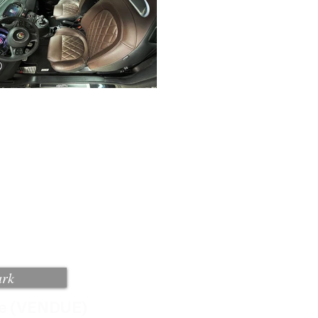
ark
one (VENDUE)