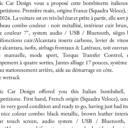
sic Car Design vous a proposé cette bombinette italien
tizione. Première main, origine France (Squadra Veloce), p
2024. La voiture est en très bel état et prête à partir, elle sort
 beau combo couleur : noir métallisé, intérieur cuir brun
ile couleur 7", system audio / USB / Bluetooth, sièges
ifonctions cuir/Alcantara inserts carbone, levier de vite
t alcantara, isofix, airbags frontaux & Latéraux, toit ouvran
e manuelle, mode sport, Torque Transfer Control, é
pement à quatre sorties, Jantes alliage 17 pouces, système
au stationnement arrière, aide au démarrage en côte.
e wetrack
sic Car Design offered you this Italian bombshell
etizione.
First hand, French origin (Squadra Veloce), u
s in very good condition and ready to go, having just had its
 nice colour combo: black metallic, brown leather interi
ur touch screen, audio system / USB / Bluetooth, 