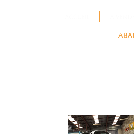
Accueil
A vend
Abar