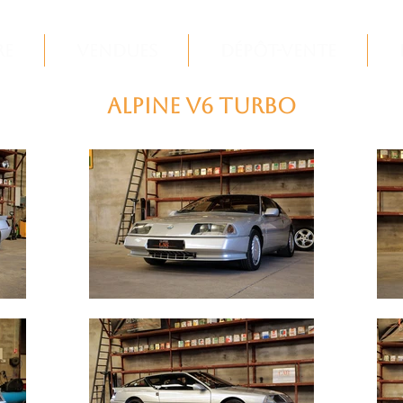
re
Vendues
Dépôt-Vente
Alpine V6 Turbo