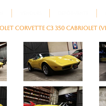
re
Vendues
Dépôt-Vente
let Corvette C3 350 cabriolet (