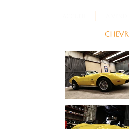
Accueil
A vend
Chevro