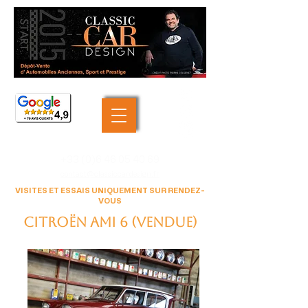
+33 (0)6 46 05 40 69
contact@classiccardesign.fr
VISITES ET ESSAIS UNIQUEMENT SUR RENDEZ-
VOUS
Citroën Ami 6 (VENDUE)