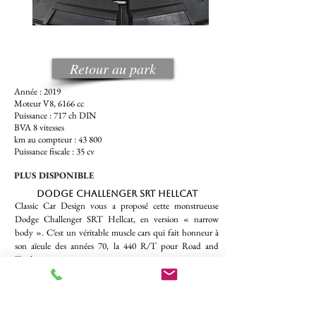
Retour au park
Année : 2019
Moteur V8, 6166 cc
Puissance : 717 ch DIN
BVA 8 vitesses
km au compteur : 43 800
Puissance fiscale : 35 cv
PLUS DISPONIBLE
Dodge Challenger SRT Hellcat
Classic Car Design vous a proposé cette monstrueuse
Dodge Challenger SRT Hellcat, en version « narrow
body ». C’est un véritable muscle cars qui fait honneur à
son aïeule des années 70, la 440 R/T pour Road and
Track.
A l’extérieur, c’est d’abord un gabarit imposant, presque
intimidant ! Cet exemplaire arbore en plus le gris «
destroyer » agrémenté d’un graphisme latéral reprenant la
tête de félin symbole de cette
version (il s’agit de stickers,