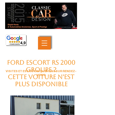
+33 (0)6 46 05 40 69
FORD Escort RS 2000
contact@classiccardesign.fr
groupe 2
VISITES ET ESSAIS UNIQUEMENT SUR RENDEZ-
VOUS
cette voiture n'est
plus disponible