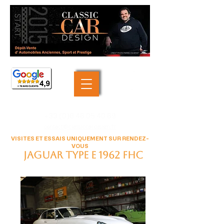
+33 (0)6 46 05 40 69
contact@classiccardesign.fr
VISITES ET ESSAIS UNIQUEMENT SUR RENDEZ-
VOUS
JAGUAR Type E 1962 FHC