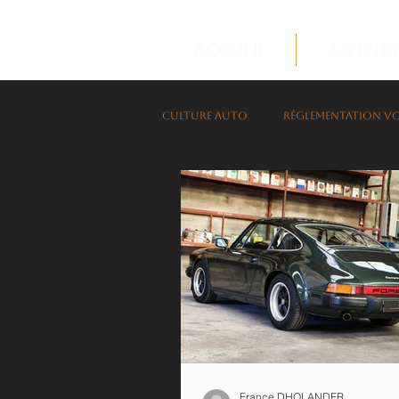
Accueil
A vend
Culture Auto
Réglementation vo
France DHOLANDER