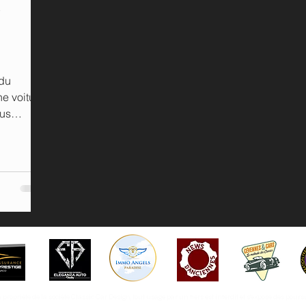
e
 du
ne voiture
ous
 propriété de la société Classic Car Design, tout usage par un tiers est interdit et s'expose des pours