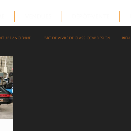
re
Vendues
Dépôt-Vente
iture ancienne
L'art de vivre de ClassicCarDesign
Bien