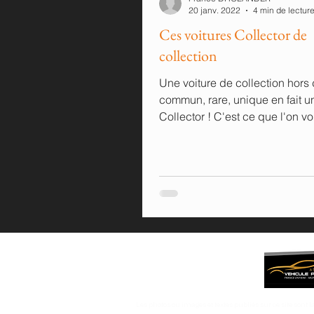
20 janv. 2022
4 min de lectur
Ces voitures Collector de
collection
Une voiture de collection hors
commun, rare, unique en fait u
Collector ! C'est ce que l'on v
explique ici...
Les photos ou images et textes publiés sur ce site sont la