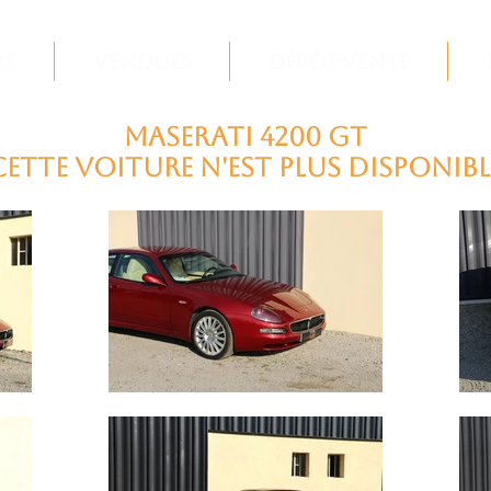
re
Vendues
Dépôt-Vente
MASERATI 4200 GT
cette voiture n'est plus disponibl