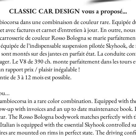
CLASSIC CAR DESIGN vous a proposé...
biocorsa dans une combinaison de couleur rare. Equipée du
t avec factures et carnet d’entretien à jour. En outre, nous 
carrosserie de couleur Rosso Bologna se marie parfaitement 
est équipée de l’indispensable suspension pilotée Skyhook, 
sont montés sur des jantes en parfait état. La conduite confi
ésager. Le V8 de 390 ch. monte parfaitement dans les tours e
 rapport prix / plaisir inégalable !
ie de 3 à 12 mois est possible.
u...
Cambiocorsa in a rare color combination. Equipped with the
llow-up with invoices and an up to date maintenance book. 
r. The Rosso Bologna bodywork matches perfectly with the
 Italian is equipped with the essential Skyhook controlled 
ires are mounted on rims in perfect state. The driving confi