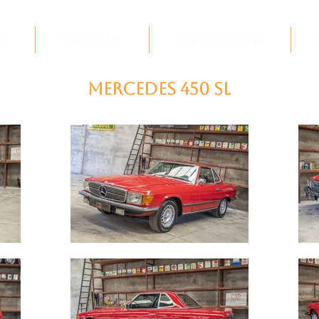
re
Vendues
Dépôt-Vente
MERCEDES 450 SL