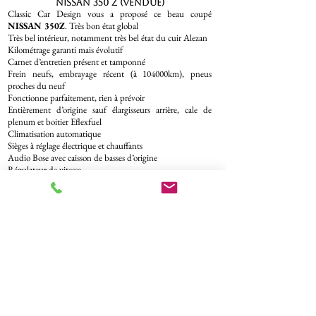
Nissan 350 Z (VENDUE)
Classic Car Design vous a proposé ce beau coupé
NISSAN 350Z
. Très bon état global
Très bel intérieur, notamment très bel état du cuir Alezan
Kilométrage garanti mais évolutif
Carnet d’entretien présent et tamponné
Frein neufs, embrayage récent (à 104000km), pneus
proches du neuf
Fonctionne parfaitement, rien à prévoir
Entièrement d’origine sauf élargisseurs arrière, cale de
plenum et boitier Eflexfuel
Climatisation automatique
Sièges à réglage électrique et chauffants
Audio Bose avec caisson de basses d’origine
Régulateur de vitesse
Jantes Rays forgées
Classic Car Design offerered you this beautiful
NISSAN
350Z
coupe. Very good overall condition
Very nice interior, especially very nice condition of the
chestnut leather
Guaranteed mileage but evolving
Service book present and stamped
New brakes, recent clutch (at 104000km), near new tyres
Runs perfectly, nothing to worry about
Fully original except for rear wideners, plenum block and
Eflexfuel box