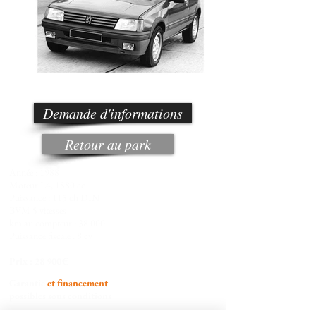
Demande d'informations
Retour au park
Année : 1988
Moteur L4, 1580 cc
Puissance : 115 ch DIN
BVM 5 vitesses
km au compteur : 38 000
Puissance fiscale : 8 cv
Prix : 28 900€
Garantie
et financement
possibles sous conditions