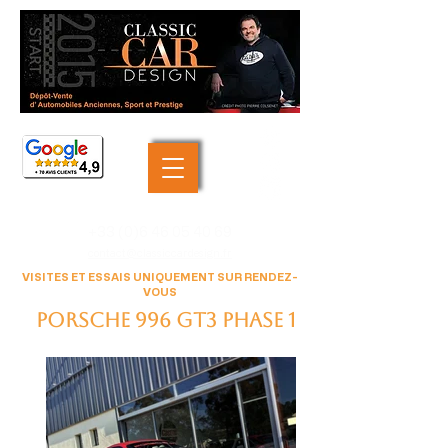
+33 (0)6 46 05 40 69
contact@classiccardesign.fr
VISITES ET ESSAIS UNIQUEMENT SUR RENDEZ-
VOUS
Porsche 996 GT3 phase 1