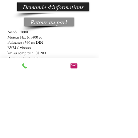
Demande d'informations
Retour au park
Année : 2000
Moteur Flat 6, 3600 cc
Puissance : 360 ch DIN
BVM 6 vitesses
km au compteur : 88 200
Puissance fiscale : 28 cv
Plus disponible
Porsche 996 GT3 Phase 1
Classic Car Design vous a proposé cette superbe Porsche
996 GT3 de 2001 dans une rare couleur d'origine
"Indischrot". C’est la première du nom, reconnaissable à
son étonnant aileron. Avec la Turbo, c’est la plus sportive
des 996.
La phase 1 a été produite à moins de 1900
exemplaires. La GT3 est certainement le plus beau dérivé de
la 996. Les divers appendices aérodynamiques et la
suspension surbaissée ne laisse aucun doute sur la
destination de cette bête de piste ! Son immatriculation
initiale était monégasque (Groupe Segond - code C05) et
elle affiche un faible kilométrage.