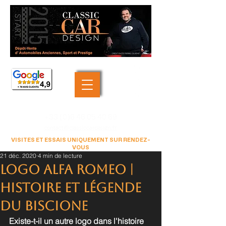
+33 (0)6 46 05 40 69
contact@classiccardesign.fr
VISITES ET ESSAIS UNIQUEMENT SUR RENDEZ-
VOUS
21 déc. 2020
4 min de lecture
LOGO ALFA ROMEO |
Histoire et Légende
du Biscione
Existe-t-il un autre logo dans l'histoire 