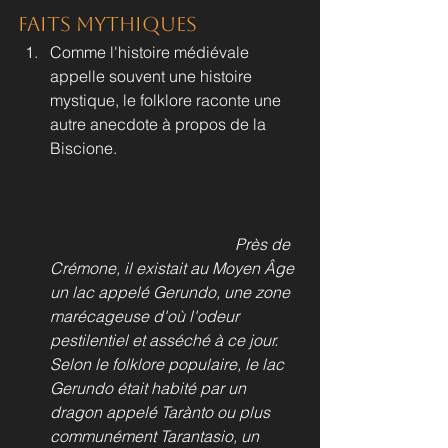
Faits Mythiques
Comme l'histoire médiévale 
appelle souvent une histoire 
mystique, le folklore raconte une 
autre anecdote à propos de la 
Biscione. 
En 1925, le duc de 
Milan Matteo Visconti demande 
aux écrivains de cour d'inventer la 
"Saga des Visconti". Le mythe du 
lombard Uberto, était né :
"
Près de 
Crémone, il existait au Moyen Âge 
un lac appelé Gerundo, une zone 
marécageuse d'où l'odeur 
pestilentiel et asséché à ce jour.
Selon le folklore populaire, le lac 
Gerundo était habité par un 
dragon appelé Tarànto ou plus 
communément Tarantasio, un 