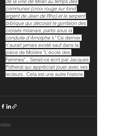
de la ville de Milan au temps des 
communes (croix rouge sur fond 
argent de Jean de Rho) et le serpent 
biblique qui décorait le gonfalon des 
croisés milanais, partis sous la 
conduite d'Arnolphe II
." Ce dernier 
n'aurait jamais existé sauf dans la 
pièce de Molière "L'école des 
Femmes"... Serait-ce écrit par Jacques 
Potherat qui appréciait jouer avec ses 
lecteurs.. Cela est une autre histoire.