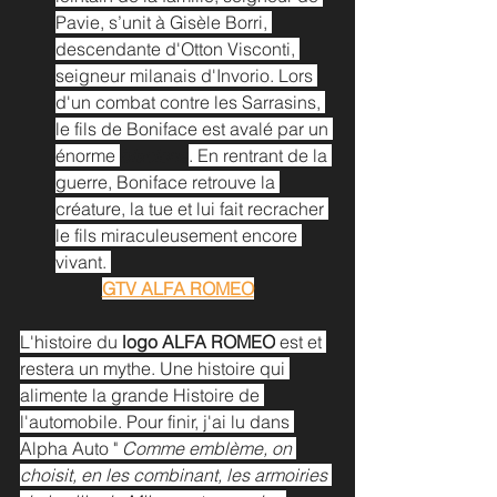
Pavie, s’unit à Gisèle Borri, 
descendante d'Otton Visconti, 
seigneur milanais d'Invorio. Lors 
d'un combat contre les Sarrasins, 
le fils de Boniface est avalé par un 
énorme 
biscione
. En rentrant de la 
guerre, Boniface retrouve la 
créature, la tue et lui fait recracher 
le fils miraculeusement encore 
vivant. 
GTV ALFA ROMEO
L'histoire du 
logo ALFA ROMEO
 est et 
restera un mythe. Une histoire qui 
alimente la grande Histoire de 
l'automobile. Pour finir, j'ai lu dans 
Alpha Auto " 
Comme emblème, on 
choisit, en les combinant, les armoiries 